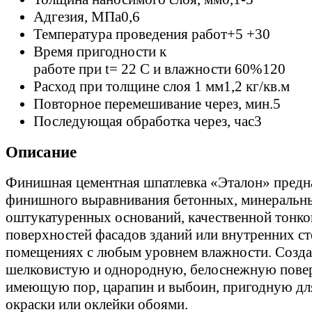
Адгезия, МПа
0,6
Температура проведения работ
+5 +30
Время пригодности к
работе при t= 22 C и влажности 60%
120
Расход при толщине слоя 1 мм
1,2 кг/кв.м
Повторное перемешивание через, мин.
5
Последующая обработка через, час
3
Описание
Финишная цементная шпатлевка «Эталон» предна
финишного выравнивания бетонных, минеральн
оштукатуренных оснований, качественной тонко
поверхностей фасадов зданий или внутренних ст
помещениях с любым уровнем влажности. Созда
шелковистую и однородную, белоснежную повер
имеющую пор, царапин и выбоин, пригодную д
окраски или оклейки обоями.