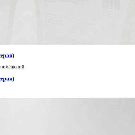
серая)
и помещений.
серая)