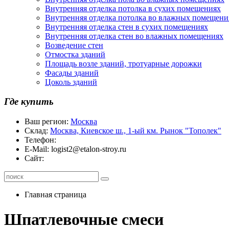
Внутренняя отделка потолка в сухих помещениях
Внутренняя отделка потолка во влажных помещени
Внутренняя отделка стен в сухих помещениях
Внутренняя отделка стен во влажных помещениях
Возведение стен
Отмостка зданий
Площадь возле зданий, тротуарные дорожки
Фасады зданий
Цоколь зданий
Где купить
Ваш регион:
Москва
Склад:
Москва, Киевское ш., 1-ый км. Рынок "Тополек"
Телефон:
E-Mail:
logist2@etalon-stroy.ru
Сайт:
Главная страница
Шпатлевочные смеси