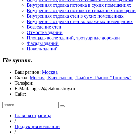
Внутренняя отделка потолка в сухих помещениях
Внутренняя отделка потолка во влажных помещени
Внутренняя отделка стен в сухих помещениях
Внутренняя отделка стен во влажных помещениях
Возведение стен
Отмостка зданий
Площадь возле зданий, тротуарные дорожки
Фасады зданий
Цоколь зданий
Где купить
Ваш регион:
Москва
Склад:
Москва, Киевское ш., 1-ый км. Рынок "Тополек"
Телефон:
E-Mail:
logist2@etalon-stroy.ru
Сайт:
Главная страница
/
Продукция компании
/